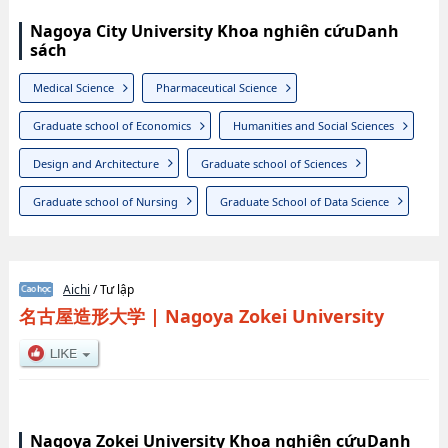
Nagoya City University Khoa nghiên cứuDanh
sách
Medical Science
Pharmaceutical Science
Graduate school of Economics
Humanities and Social Sciences
Design and Architecture
Graduate school of Sciences
Graduate school of Nursing
Graduate School of Data Science
Aichi
/ Tư lập
名古屋造形大学
|
Nagoya Zokei University
Nagoya Zokei University Khoa nghiên cứuDanh