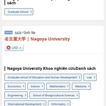
sách
Graduate School
Aichi
/ Quốc lập
名古屋大学
|
Nagoya University
Nagoya University Khoa nghiên cứuDanh sách
Graduate school of Education and Human Development
Law
Economics
Science
Mathematics
Medicine
Engineering
School of Bioagricultural Sciences
International Development
Informatics