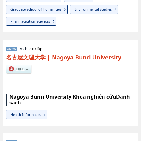
Graduate school of Humanities
Environmental Studies
Pharmaceutical Sciences
Aichi
/ Tư lập
名古屋文理大学
|
Nagoya Bunri University
Nagoya Bunri University Khoa nghiên cứuDanh
sách
Health Informatics