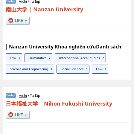
Aichi
/ Tư lập
南山大学
|
Nanzan University
Nanzan University Khoa nghiên cứuDanh sách
Law
Humanities
International Area Studies
Science and Engineering
Social Sciences
Law
Aichi
/ Tư lập
日本福祉大学
|
Nihon Fukushi University