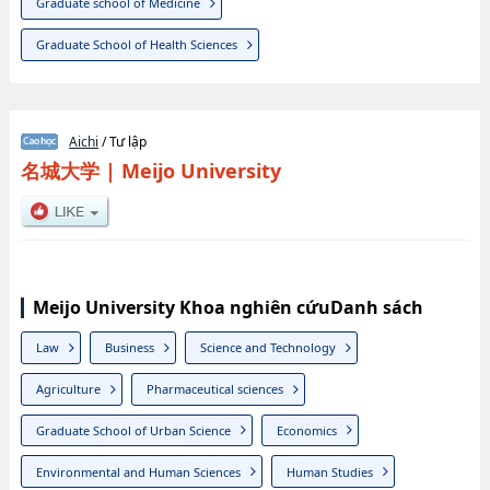
Graduate school of Medicine
Graduate School of Health Sciences
Aichi
/ Tư lập
名城大学
|
Meijo University
Meijo University Khoa nghiên cứuDanh sách
Law
Business
Science and Technology
Agriculture
Pharmaceutical sciences
Graduate School of Urban Science
Economics
Environmental and Human Sciences
Human Studies