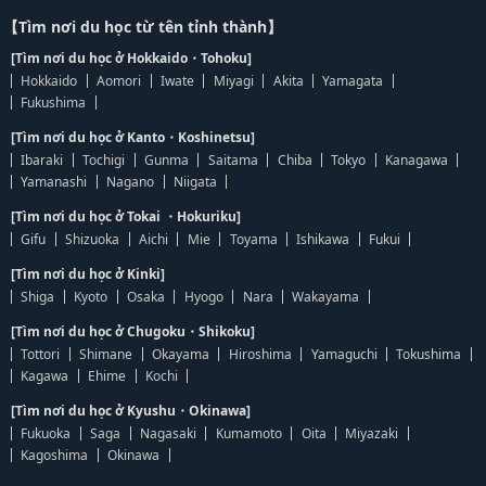
【Tìm nơi du học từ tên tỉnh thành】
[Tìm nơi du học ở Hokkaido・Tohoku]
Hokkaido
Aomori
Iwate
Miyagi
Akita
Yamagata
Fukushima
[Tìm nơi du học ở Kanto・Koshinetsu]
Ibaraki
Tochigi
Gunma
Saitama
Chiba
Tokyo
Kanagawa
Yamanashi
Nagano
Niigata
[Tìm nơi du học ở Tokai ・Hokuriku]
Gifu
Shizuoka
Aichi
Mie
Toyama
Ishikawa
Fukui
[Tìm nơi du học ở Kinki]
Shiga
Kyoto
Osaka
Hyogo
Nara
Wakayama
[Tìm nơi du học ở Chugoku・Shikoku]
Tottori
Shimane
Okayama
Hiroshima
Yamaguchi
Tokushima
Kagawa
Ehime
Kochi
[Tìm nơi du học ở Kyushu・Okinawa]
Fukuoka
Saga
Nagasaki
Kumamoto
Oita
Miyazaki
Kagoshima
Okinawa