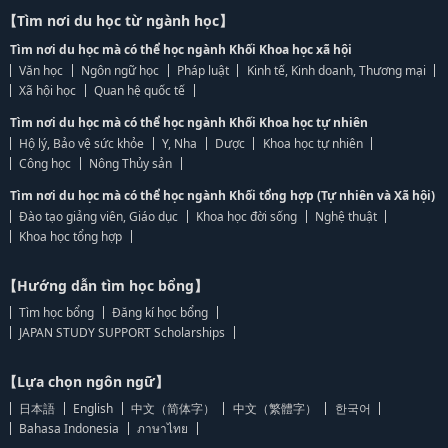
【Tìm nơi du học từ ngành học】
Tìm nơi du học mà có thể học ngành Khối Khoa học xã hội
Văn học
Ngôn ngữ học
Pháp luật
Kinh tế, Kinh doanh, Thương mại
Xã hội học
Quan hệ quốc tế
Tìm nơi du học mà có thể học ngành Khối Khoa học tự nhiên
Hộ lý, Bảo vệ sức khỏe
Y, Nha
Dược
Khoa học tự nhiên
Công học
Nông Thủy sản
Tìm nơi du học mà có thể học ngành Khối tổng hợp (Tự nhiên và Xã hội)
Đào tạo giảng viên, Giáo dục
Khoa học đời sống
Nghệ thuật
Khoa học tổng hợp
【Hướng dẫn tìm học bổng】
Tìm học bổng
Đăng kí học bổng
JAPAN STUDY SUPPORT Scholarships
【Lựa chọn ngôn ngữ】
日本語
English
中文（简体字）
中文（繁體字）
한국어
Bahasa Indonesia
ภาษาไทย