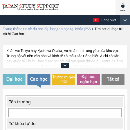
Tiếng Việt
Trang thông tin về du học đại học,cao học tại Nhật JPSS
>
Tìm nơi du học từ
Aichi Cao học
Khác với Tokyo hay Kyoto và Osaka, Aichi là tỉnh trọng yếu của khu vực
Trung bộ với nền văn hóa và kinh tế có màu sắc riêng biệt. Aichi có sân
bay quốc tế Chubu, hay được gọi bởi cái tên quan thuộc là Centrair. Hàng
năm có rất nhiều khách du lịch và du học sinh sử dụng sân bay
này.Thành phố Aichi, thành phố trung tâm của tỉnh, có giao thông thuận
lợi với nhiều hệ thống tàu điện ngầm. Aichi còn tập trung nhiều doanh
nghiệp trong ngành sản xuất ô tô, và chính vì vậy tỉnh có chế độ học bổng
dành cho các du học sinh học những chuyên ngành liên quan đến sản
xuất ô tô.
Tên trường
Từ khóa tự do