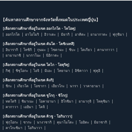
【ค้นหาสถานศึกษาจากจังหวัดทั้งหมดในประเทศญี่ปุ่น】
[เลือกสถานศึกษาที่อยู่ในเขต ฮอกไกโด・โทโฮคุ]
ฮอกไกโด
อาโอโมริ
อิวาเตะ
มิยากิ
อาคิตะ
ยามากาตะ
ฟุกุชิมา
[เลือกสถานศึกษาที่อยู่ในเขต คันโต・โคชิเนทสึ]
อิบารากิ
โทชิกิ
กุนมะ
ไซตามะ
ชิบะ
โตเกียว
คานากาวา
ยามานาชิ
นากาโนะ
นิอิกาตะ
[เลือกสถานศึกษาที่อยู่ในเขต โตไก・โฮคุริคุ]
กิฟุ
ชิซุโอกะ
ไอจิ
มิเอะ
โทยามา
อิชิคาวา
ฟุคุอิ
[เลือกสถานศึกษาที่อยู่ในเขต คิงกิ]
ชิกะ
เกียวโต
โอซากา
เฮียวโกะ
นารา
วาคายามา
[เลือกสถานศึกษาที่อยู่ในเขต ชูโกกุ・ชิโกกุ]
ทตโตริ
ชิมาเนะ
โอคายามา
ฮิโรชิมา
ยามากุจิ
โทคุชิมา
คากาวา
เอฮิมา
โคจิ
[เลือกสถานศึกษาที่อยู่ในเขต คิวชู・โอกินาวา]
ฟุกุโอกะ
ซากะ
นางาซากิ
คุมาโมโตะ
โออิตะ
มิยาซากิ
คาโกะชิมา
โอกินาวา