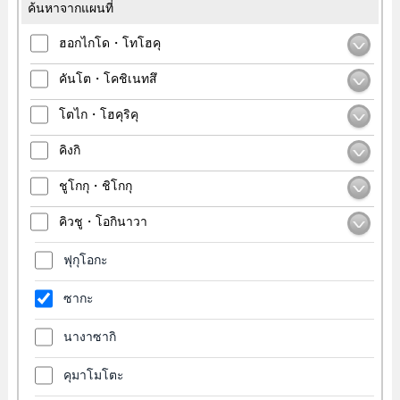
ค้นหาจากแผนที่
ฮอกไกโด・โทโฮคุ
คันโต・โคชิเนทสึ
โตไก・โฮคุริคุ
คิงกิ
ชูโกกุ・ชิโกกุ
คิวชู・โอกินาวา
ฟุกุโอกะ
ซากะ
นางาซากิ
คุมาโมโตะ