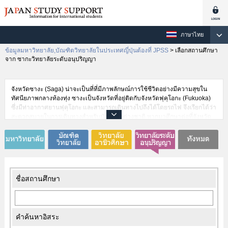
ภาษาไทย
ข้อมูลมหาวิทยาลัย,บัณฑิตวิทยาลัยในประเทศญี่ปุ่นต้องที่ JPSS
>
เลือกสถานศึกษา
จาก ซากะวิทยาลัยระดับอนุปริญญา
จังหวัดซางะ (Saga) น่าจะเป็นที่ที่มีภาพลักษณ์การใช้ชีวิตอย่างมีความสุขใน
ทัศนียภาพกลางท้องทุ่ง ซางะเป็นจังหวัดที่อยู่ติดกับจังหวัดฟุคุโอกะ (Fukuoka)
ซึ่งมีท่าอากาศยานฟุคุโอกะ และสามารถเดินทางไปถึงได้โดยรถไฟ จึงเรียกได้ว่า
สะดวกสบายในการเดินทางสำหรับนักศึกษาต่างชาติ หากมาศึกษาต่อที่จังหวัด
ซางะนี้ จะมีโอกาสได้ศึกษาประวัติศาสตร์มากมายของท้องถิ่น อย่างเช่น โบราณ
สถานโยชิโนะงาริ (Yoshinogari Site)และปราสาทคาราซึ (Kasatsu
Castle)นอกจากนี้ยังสามารถสัมผัสบรรยากาศริมทะเลได้ เนื่องจากมีพื้นที่ติด
ทะเล เช่นทะเลอาริอาเคะ (Ariake Sea)และทะเลเปิดเก็งไค (Genkai Sea)เป็นต้น
การให้ความสำคัญกับการเรียนในระหว่างการศึกษาต่อเป็นเรื่องสำคัญ แต่หาก
ต้องการที่จะผ่อนคลาย ก็สามารถข้ามฟากจากคาราซึไปยังอิกิ(Iki)ได้ด้วยเรือ
ชื่อสถานศึกษา
เฟอร์รี่ ซึ่งให้ความเพลิดเพลินในแบบที่แตกต่างไปจากแผ่นดินใหญ่
คำค้นหาอิสระ