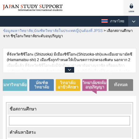
ภาษาไทย
ข้อมูลมหาวิทยาลัย,บัณฑิตวิทยาลัยในประเทศญี่ปุ่นต้องที่ JPSS
>
เลือกสถานศึกษา
จาก ชิซุโอกะวิทยาลัยระดับอนุปริญญา
ที่จังหวัดชิซึโอกะ (Shizuoka) มีเมืองชิซึโอกะ(Shizuoka-shi)และเมืองฮามามัตซึ
(Hamamatsu-shi) 2 เมืองซึ่งถูกกำหนดให้เป็นเขตการปกครองพิเศษ นอกจาก 2
เมืองนี้แล้ว ที่จังหวัดชิซึโอกะยังมีนักศึกษาต่างชาติอย่างบราซิล หรืออเมริกา
อาศัยอยู่เป็นจำนวนมาก สำหรับนักศึกษาต่างชาตินี่เป็นเรื่องที่วิเศษมาก จังหวัด
ชิซึโอกะยังถูกเรียกว่า “ฟุจิโนะคุนิ”(Fuji No Kuni –ดินแดนแห่งฟูจิ) และมี
ภูเขาไฟฟูจิอันเป็นสัญลักษณ์ของประเทศญี่ปุ่นตั้งอยู่ การได้มองดูภูเขาไฟฟูจิไป
พลางศึกษาเล่าเรียน จะเป็นแรงกระตุ้นที่ดีสำหรับนักศึกษา นอกจากนี้ที่จังหวัดนี้
ยังเป็นที่ตั้งของบริษัทที่มีชื่อเสียงระดับโลกหลายแห่งเช่น Yamaha Motor Co.,
Ltd.หรือ Suzuki Motor Corp. จึงเป็นที่ที่นักศึกษาจากต่างชาติไม่ควรพลาด
ชื่อสถานศึกษา
คำค้นหาอิสระ