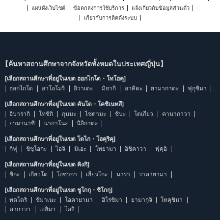
แผนผังเว็บไซต์
ข้อตกลงการใช้บริการ
แจ้งเกี่ยวกับข้อมูลส่วนตัว
เกี่ยวกับการติดตั้งระบบ
【ค้นหาสถานศึกษาจากจังหวัดทั้งหมดในประเทศญี่ปุ่น】
[เลือกสถานศึกษาที่อยู่ในเขต ฮอกไกโด・โทโฮคุ]
ฮอกไกโด
อาโอโมริ
อิวาเตะ
มิยากิ
อาคิตะ
ยามากาตะ
ฟุกุชิมา
[เลือกสถานศึกษาที่อยู่ในเขต คันโต・โคชิเนทสึ]
อิบารากิ
โทชิกิ
กุนมะ
ไซตามะ
ชิบะ
โตเกียว
คานากาวา
ยามานาชิ
นากาโนะ
นิอิกาตะ
[เลือกสถานศึกษาที่อยู่ในเขต โตไก・โฮคุริคุ]
กิฟุ
ชิซุโอกะ
ไอจิ
มิเอะ
โทยามา
อิชิคาวา
ฟุคุอิ
[เลือกสถานศึกษาที่อยู่ในเขต คิงกิ]
ชิกะ
เกียวโต
โอซากา
เฮียวโกะ
นารา
วาคายามา
[เลือกสถานศึกษาที่อยู่ในเขต ชูโกกุ・ชิโกกุ]
ทตโตริ
ชิมาเนะ
โอคายามา
ฮิโรชิมา
ยามากุจิ
โทคุชิมา
คากาวา
เอฮิมา
โคจิ