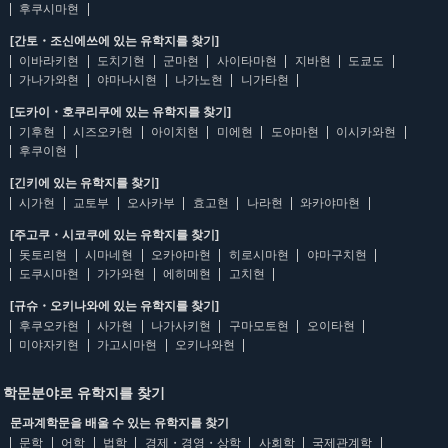
후쿠시마현
[간토・조신에쓰에 있는 유학지를 찾기]
이바라키현
도치기현
군마현
사이타마현
지바현
도쿄도
가나가와현
야마나시현
나가노현
니가타현
[도카이・호쿠리쿠에 있는 유학지를 찾기]
기후현
시즈오카현
아이치현
미에현
도야마현
이시카와현
후쿠이현
[긴키에 있는 유학지를 찾기]
시가현
교토부
오사카부
효고현
나라현
와카야마현
[주고쿠・시코쿠에 있는 유학지를 찾기]
돗토리현
시마네현
오카야마현
히로시마현
야마구치현
도쿠시마현
가가와현
에히메현
고치현
[규슈・오키나와에 있는 유학지를 찾기]
후쿠오카현
사가현
나가사키현
구마모토현
오이타현
미야자키현
가고시마현
오키나와현
학문분야로 유학지를 찾기
문과계학문을 배울 수 있는 유학지를 찾기
문학
어학
법학
경제・경영・상학
사회학
국제관계학