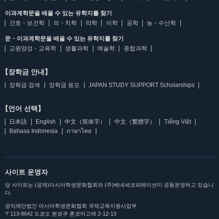
이과계학문을 배울 수 있는 유학지를 찾기
간호・보건학
의・치학
약학
이학
공학
농・수산학
문・이과계학문을 배울 수 있는 유학지를 찾기
교원양성・교육학
생활과학
예술학
종합과학
【장학금 안내】
장학금 검색
장학금 응모
JAPAN STUDY SUPPORT Scholarships
【언어 선택】
日本語
English
中文（简体字）
中文（繁體字）
Tiếng Việt
Bahasa Indonesia
ภาษาไทย
사이트 운영자
당 사이트는 (공재)아시아학생문화협회와 (주)베네세코퍼레이션이 공동운영하고 있습니
다.
공익재단법인 아시아학생문화협회 국제교육지원사업부
〒113-8642 도쿄도 분쿄쿠 혼코마고메 2-12-13