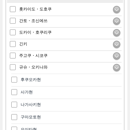
홋카이도・도호쿠
간토・조신에쓰
도카이・호쿠리쿠
긴키
주고쿠・시코쿠
규슈・오키나와
후쿠오카현
사가현
나가사키현
구마모토현
오이타현