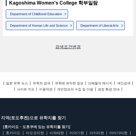
Kagoshima Women's College 학부일람
Department of Childhood Education
Department of Human Life and Science
Department of Liberal Arts
검색조건변경
일본 유학 뉴스
유학처 검색
유학에 유익한 정보
선배들의 메시지
색인검색
사이트 지도
이용약관
개인정보의 수집 및 이용
권장 환경 안내
지역(토도후켄)으로 유학지를 찾기
[홋카이도・도호쿠에 있는 유학지를 찾기]
홋카이도
아오모리현
이와테현
미야기현
아키타현
야마가타현