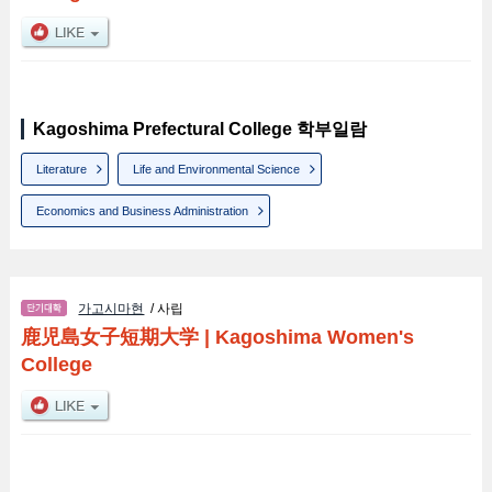
Kagoshima Prefectural College 학부일람
Literature
Life and Environmental Science
Economics and Business Administration
가고시마현
/ 사립
鹿児島女子短期大学
|
Kagoshima Women's
College