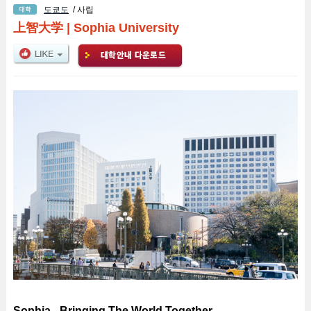
도쿄도
/ 사립
上智大学
|
Sophia University
Sophia - Bringing The World Together