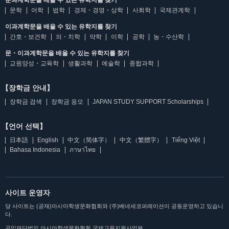
문학
어학
법학
경제・경영・상학
사회학
국제관계학
이과계학문을 배울 수 있는 유학지를 찾기
간호・보건학
의・치학
약학
이학
공학
농・수산학
문・이과계학문을 배울 수 있는 유학지를 찾기
교원양성・교육학
생활과학
예술학
종합과학
【장학금 안내】
장학금 검색
장학금 응모
JAPAN STUDY SUPPORT Scholarships
【언어 선택】
日本語
English
中文（简体字）
中文（繁體字）
Tiếng Việt
Bahasa Indonesia
ภาษาไทย
사이트 운영자
당 사이트는 (공재)아시아학생문화협회와 (주)베네세코퍼레이션이 공동운영하고 있습니
다.
공익재단법인 아시아학생문화협회 국제교육지원사업부