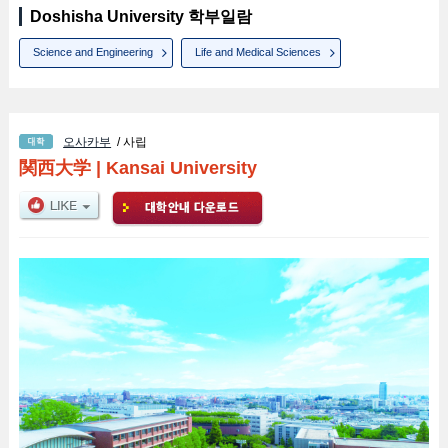
Doshisha University 학부일람
Science and Engineering
Life and Medical Sciences
오사카부
/ 사립
関西大学
|
Kansai University