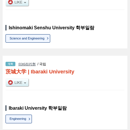
Ishinomaki Senshu University 학부일람
Science and Engineering
이바라키현
/ 국립
茨城大学
|
Ibaraki University
Ibaraki University 학부일람
Engineering