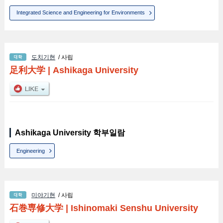
Integrated Science and Engineering for Environments
도치기현
/ 사립
足利大学
|
Ashikaga University
Ashikaga University 학부일람
Engineering
미야기현
/ 사립
石巻専修大学
|
Ishinomaki Senshu University