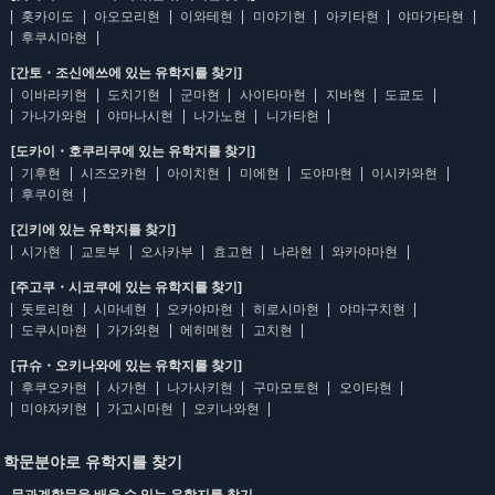
홋카이도
아오모리현
이와테현
미야기현
아키타현
야마가타현
후쿠시마현
[간토・조신에쓰에 있는 유학지를 찾기]
이바라키현
도치기현
군마현
사이타마현
지바현
도쿄도
가나가와현
야마나시현
나가노현
니가타현
[도카이・호쿠리쿠에 있는 유학지를 찾기]
기후현
시즈오카현
아이치현
미에현
도야마현
이시카와현
후쿠이현
[긴키에 있는 유학지를 찾기]
시가현
교토부
오사카부
효고현
나라현
와카야마현
[주고쿠・시코쿠에 있는 유학지를 찾기]
돗토리현
시마네현
오카야마현
히로시마현
야마구치현
도쿠시마현
가가와현
에히메현
고치현
[규슈・오키나와에 있는 유학지를 찾기]
후쿠오카현
사가현
나가사키현
구마모토현
오이타현
미야자키현
가고시마현
오키나와현
학문분야로 유학지를 찾기
문과계학문을 배울 수 있는 유학지를 찾기