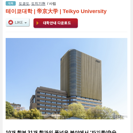
도쿄도
,
도치기현
/ 사립
테이쿄대학
|
帝京大学
|
Teikyo University
10개 학부 31개 학과의 폭넓은 분야에서 ‘자기류(自分