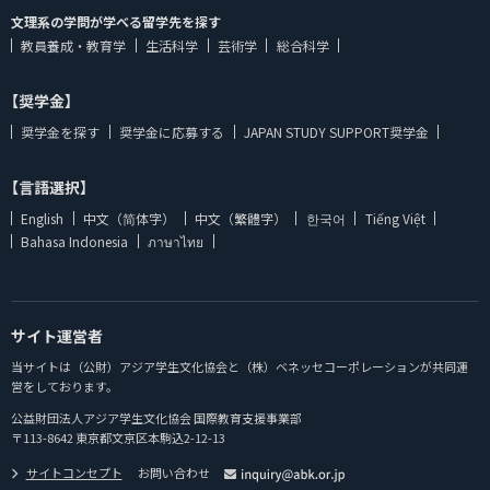
文理系の学問が学べる留学先を探す
教員養成・教育学
生活科学
芸術学
総合科学
【奨学金】
奨学金を探す
奨学金に応募する
JAPAN STUDY SUPPORT奨学金
【言語選択】
English
中文（简体字）
中文（繁體字）
한국어
Tiếng Việt
Bahasa Indonesia
ภาษาไทย
サイト運営者
当サイトは（公財）アジア学生文化協会と（株）ベネッセコーポレーションが共同運
営をしております。
公益財団法人アジア学生文化協会 国際教育支援事業部
〒113-8642 東京都文京区本駒込2-12-13
サイトコンセプト
お問い合わせ