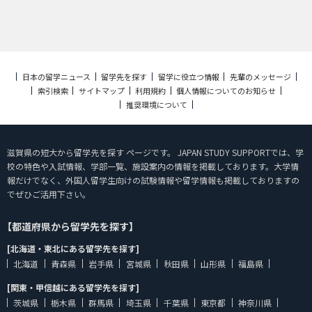
日本の留学ニュース
留学先を探す
留学に役立つ情報
先輩のメッセージ
索引検索
サイトマップ
利用規約
個人情報についてのお知らせ
推奨環境について
滋賀県の短大から留学先を探す ページです。 JAPAN STUDY SUPPORTでは、学
校の特色や入試情報、学部一覧、施設案内の情報を掲載しております。大学情
報だけでなく、外国人留学生向けの試験情報や留学情報も掲載しておりますの
でぜひご活用下さい。
【都道府県から留学先を探す】
[北海道・東北にある留学先を探す]
北海道
青森県
岩手県
宮城県
秋田県
山形県
福島県
[関東・甲信越にある留学先を探す]
茨城県
栃木県
群馬県
埼玉県
千葉県
東京都
神奈川県