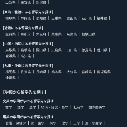
山梨県
長野県
新潟県
[東海・北陸にある留学先を探す]
岐阜県
静岡県
愛知県
三重県
富山県
石川県
福井県
[近畿にある留学先を探す]
滋賀県
京都府
大阪府
兵庫県
奈良県
和歌山県
[中国・四国にある留学先を探す]
鳥取県
島根県
岡山県
広島県
山口県
徳島県
香川県
愛媛県
高知県
[九州・沖縄にある留学先を探す]
福岡県
佐賀県
長崎県
熊本県
大分県
宮崎県
鹿児島県
沖縄県
【学問から留学先を探す】
文系の学問が学べる留学先を探す
文学
語学
法学
経済・経営・商学
社会学
国際関係学
理系の学問が学べる留学先を探す
看護・保健学
医・歯学
薬学
理学
工学
農・水産学