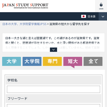
日本語
日本の大学、大学院留学情報JPSS
>
滋賀県の短大から留学先を探す
日本一大きな湖と言えば琵琶湖です。この湖があるのが滋賀県です。滋賀
県と聞くと、琵琶湖が存在するせいか、水と深い関係がある都道府県であ
ると想像することでしょう。しかし、海には面していません。初めて滋賀
県を訪れた留学生としては、その点には非常に驚くことでしょう。滋賀県
に留学してみると、実際にそのようなギャップをじかに知ることができ、
その体験が留学生の血となり肉となります。滋賀県には、琵琶湖のみなら
ず、戦国時代や安土桃山時代を彷彿とさせるようなスポットも数多く存在
します。日本の歴史に興味のある留学生にとっては、滋賀県はまさに好奇
心をくすぐるような県なのです。
学校名
フリーワード