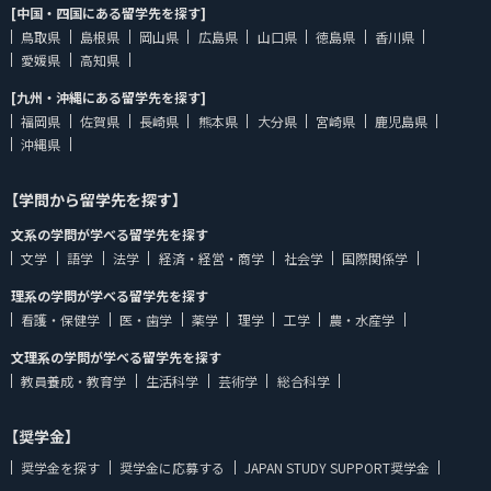
[中国・四国にある留学先を探す]
鳥取県
島根県
岡山県
広島県
山口県
徳島県
香川県
愛媛県
高知県
[九州・沖縄にある留学先を探す]
福岡県
佐賀県
長崎県
熊本県
大分県
宮崎県
鹿児島県
沖縄県
【学問から留学先を探す】
文系の学問が学べる留学先を探す
文学
語学
法学
経済・経営・商学
社会学
国際関係学
理系の学問が学べる留学先を探す
看護・保健学
医・歯学
薬学
理学
工学
農・水産学
文理系の学問が学べる留学先を探す
教員養成・教育学
生活科学
芸術学
総合科学
【奨学金】
奨学金を探す
奨学金に応募する
JAPAN STUDY SUPPORT奨学金