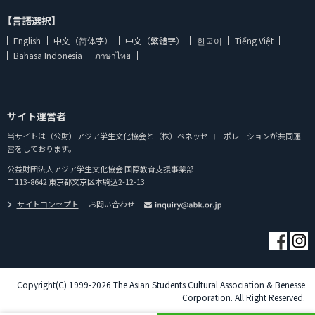
【言語選択】
English
中文（简体字）
中文（繁體字）
한국어
Tiếng Việt
Bahasa Indonesia
ภาษาไทย
サイト運営者
当サイトは（公財）アジア学生文化協会と（株）ベネッセコーポレーションが共同運
営をしております。
公益財団法人アジア学生文化協会 国際教育支援事業部
〒113-8642 東京都文京区本駒込2-12-13
サイトコンセプト
お問い合わせ
Copyright(C) 1999-2026 The Asian Students Cultural Association & Benesse
Corporation. All Right Reserved.