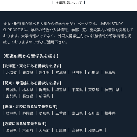
推奨環境について
被服・服飾学が学べる大学から留学先を探す ページです。 JAPAN STUDY
SUPPORTでは、学校の特色や入試情報、学部一覧、施設案内の情報を掲載して
おります。大学情報だけでなく、外国人留学生向けの試験情報や留学情報も掲
載しておりますのでぜひご活用下さい。
【都道府県から留学先を探す】
[北海道・東北にある留学先を探す]
北海道
青森県
岩手県
宮城県
秋田県
山形県
福島県
[関東・甲信越にある留学先を探す]
茨城県
栃木県
群馬県
埼玉県
千葉県
東京都
神奈川県
山梨県
長野県
新潟県
[東海・北陸にある留学先を探す]
岐阜県
静岡県
愛知県
三重県
富山県
石川県
福井県
[近畿にある留学先を探す]
滋賀県
京都府
大阪府
兵庫県
奈良県
和歌山県