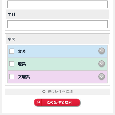
学科
学問
文系
理系
文理系
検索条件を追加